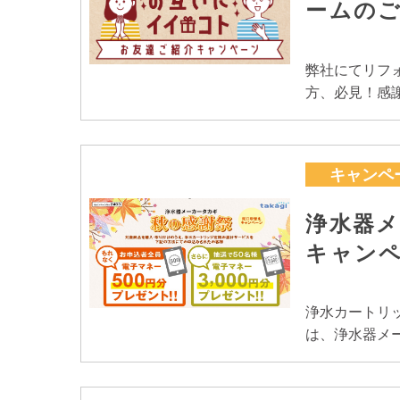
ームの
弊社にてリフ
方、必見！感
キャンペ
浄水器
キャン
浄水カートリ
は、浄水器メ