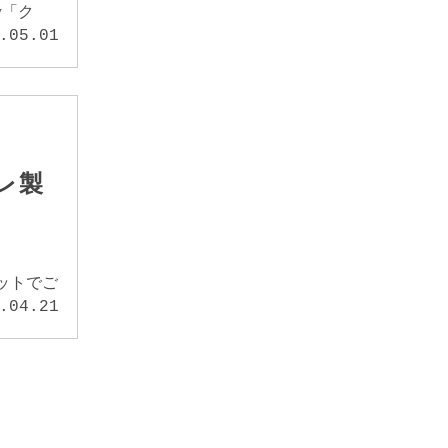
y「ク
.05.01
レ製
ットでご
.04.21