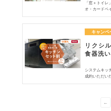
「窓＋トイレ」
オ・カードペ
キャンペ
リクシル
食器洗
システムキッ
成約いただい
←