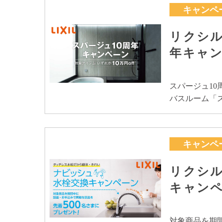
キャンペ
リクシル
年キャ
スパージュ10
バスルーム「
キャンペ
リクシ
キャン
対象商品を期間