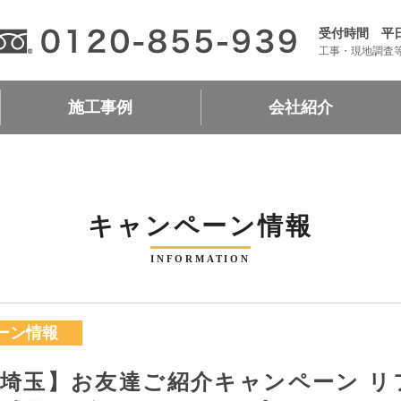
受付時間 平日9:
工事・現地調査
施工事例
会社紹介
キッチン
浴室
トイレ
洗面台
リビング
洋室
和室
収納
玄関・廊下
外壁・屋根
エクステリア
会社案内
加盟店一覧
リフォームローン
リフォームシミュレーショ
キャンペーン情報
INFORMATION
ーン情報
埼玉】お友達ご紹介キャンペーン リ