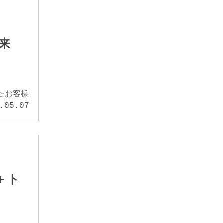
来
たお客様
.05.07
＋ト