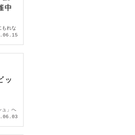
催中
にもれな
.06.15
ビッ
シュ」へ
.06.03