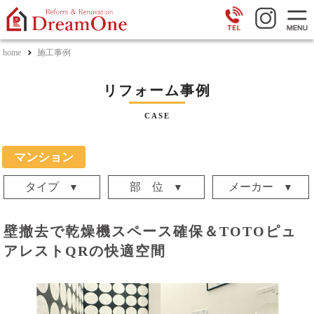
home
施工事例
リフォーム事例
CASE
マンション
タイプ
部 位
メーカー
戸建
マンション
アパート
店舗・事務所
キッチン
浴室
トイレ
洗面台
リビング
洋室
和室
収納
玄関・廊下
外壁・屋根
エクステリア
TOTO
LIXIL
ﾀｶﾗｽﾀﾝﾀﾞｰﾄﾞ
クリナップ
パナソニック
トクラス
ミラタップ
ハンセム
DAIKEN
ウッドワン
アイカ
ノーリツ
リンナイ
サンゲツ
リリカラ
ナオス・テック
朝日ｳｯﾄﾞﾃｯｸ
ハウステック
その他
壁撤去で乾燥機スペース確保＆TOTOピュ
アレストQRの快適空間