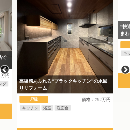
”快
まわ
キ
品で
1万円
高級感あふれる”ブラックキッチン”の水回
ング
りリフォーム
戸建
価格：792万円
キッチン
浴室
洗面台