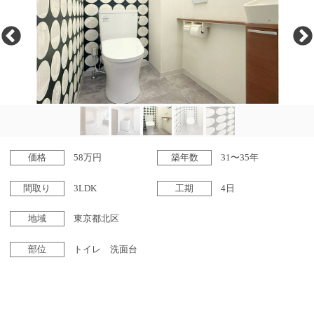
価格
58万円
築年数
31〜35年
間取り
3LDK
工期
4日
地域
東京都北区
部位
トイレ 洗面台