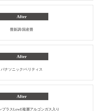
After
畳新調/国産畳
After
パナソニック/ベリティス
After
/インプラスLowE複層アルゴンガス入り