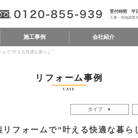
受付時間 平日9:
工事・現地調査
施工事例
会社紹介
ームで”叶える快適な暮らし”
キッチン
浴室
トイレ
洗面台
リビング
洋室
和室
収納
玄関・廊下
外壁・屋根
エクステリア
会社案内
加盟店一覧
リフォームローン
リフォームシミュレーショ
リフォーム事例
CASE
タイプ
戸建
マンション
アパート
店舗・事務所
装リフォームで”叶える快適な暮ら