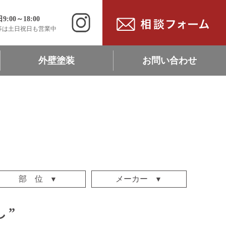
00～18:00
等は土日祝日も営業中
外壁塗装
お問い合わせ
ン
現地調査・相談依頼
リフォーム協力施工店募集
採用情報・募集職種
部 位
メーカー
キッチン
浴室
トイレ
洗面台
リビング
洋室
和室
収納
玄関・廊下
外壁・屋根
エクステリア
TOTO
LIXIL
ﾀｶﾗｽﾀﾝﾀﾞｰﾄﾞ
クリナップ
パナソニック
トクラス
ミラタップ
ハンセム
DAIKEN
ウッドワン
アイカ
ノーリツ
リンナイ
サンゲツ
リリカラ
ナオス・テック
朝日ｳｯﾄﾞﾃｯｸ
ハウステック
その他
し”