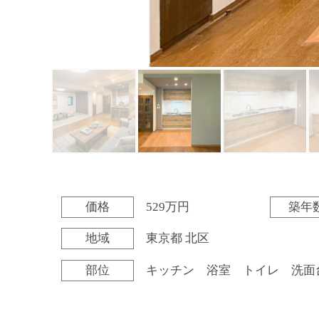
価格
529万円
築年
地域
東京都 北区
部位
キッチン 浴室 トイレ 洗