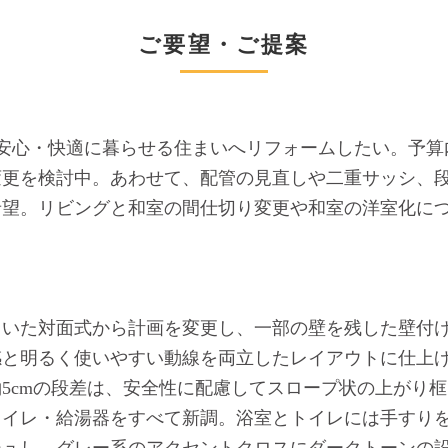
ご要望・ご提案
後も安心・快適に暮らせる住まいへリフォームしたい。予
変更を検討中。あわせて、配管の見直しや二重サッシ、
希望。リビングと和室の間仕切り変更や和室の洋室化に
ていた対面式から計画を変更し、一部の壁を残した壁付
感と明るく使いやすい動線を両立したレイアウトに仕上
5cmの段差は、安全性に配慮してスロープ状の上がり
トイレ・給湯器をすべて新調。浴室とトイレには手すり
シュし、グレー系のアクセントクロスにダークトーンの