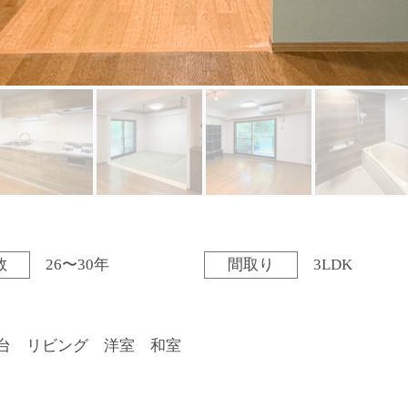
数
26〜30年
間取り
3LDK
面台 リビング 洋室 和室