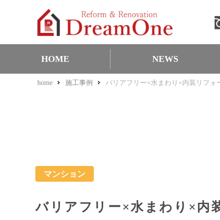
HOME
NEWS
home
施工事例
バリアフリー×水まわり×内装リフォ
お知らせ
お得な耳より情報
キャンペーン情報
表彰・実績
Q＆A・PR
マンション
バリアフリー×水まわり×内