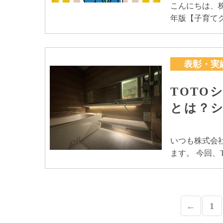
こんにちは、株
年版【子育て
表彰・実
TOTO
とは？
いつも株式会
ます。 今回、
←
1