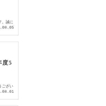
す。誠に
.08.05
年度5
うござい
.08.01