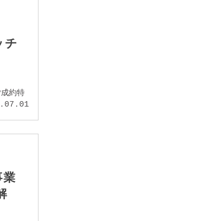
ッチ
ご成約特
.07.01
事業
解