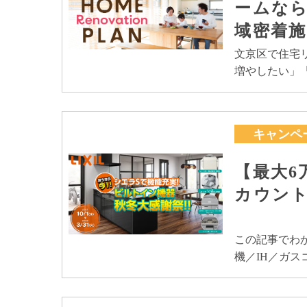
ームなら
域密着施
文京区で住宅
増やしたい」
キャンペ
【最大6
カウン
この記事でわ
機／IH／ガス