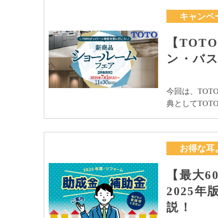
キャンペ
【TOT
ン・バ
今回は、TO
典としてTOT
お得な耳
【最大6
2025
説！