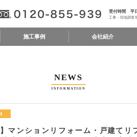
受付時間 平日9:
工事・現地調査
施工事例
会社紹介
キッチン
浴室
トイレ
洗面台
リビング
洋室
和室
収納
玄関・廊下
外壁・屋根
エクステリア
会社案内
加盟店一覧
リフォームローン
リフォームシミュレーショ
NEWS
INFORMATION
R
区】マンションリフォーム・戸建てリ