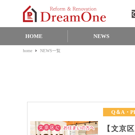
HOME
NEWS
home
NEWS一覧
お知らせ
お得な耳より情報
キャンペーン情報
表彰・実績
Q＆A・PR
Q＆A・P
【文京