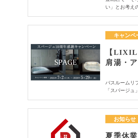
い」とお考えの
キャンペ
【LIX
肩湯・
バスルームリフ
「スパージュ
お知らせ
夏季休業