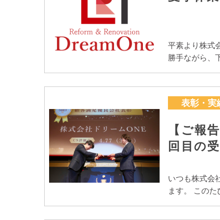
平素より株式
勝手ながら、
表彰・実
【ご報告
回目の
いつも株式会
ます。 この