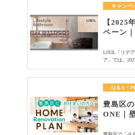
キャンペ
【202
ペーン｜
LIXIL「リ
ア」では、202
Q＆A・P
豊島区
ONE｜
豊島区で「そ