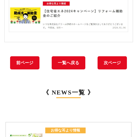
前ページ
一覧へ戻る
次ページ
《 NEWS一覧 》
お得な耳より情報